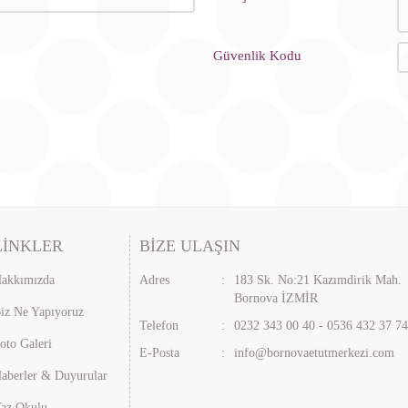
Güvenlik Kodu
LİNKLER
BİZE ULAŞIN
akkımızda
Adres
:
183 Sk. No:21 Kazımdirik Mah.
Bornova İZMİR
iz Ne Yapıyoruz
Telefon
:
0232 343 00 40 - 0536 432 37 7
oto Galeri
E-Posta
:
info@bornovaetutmerkezi.com
aberler & Duyurular
az Okulu