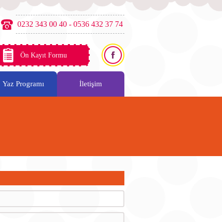
0232 343 00 40 - 0536 432 37 74
Ön Kayıt Formu
Yaz Programı
İletişim