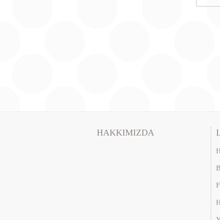
HAKKIMIZDA
H
B
F
H
Y